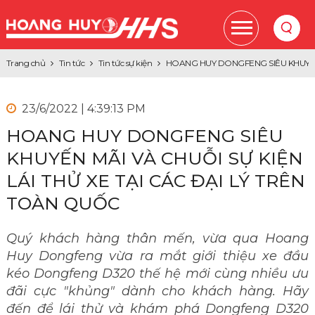
Trang chủ
Tin tức
Tin tức sự kiện
HOANG HUY DONGFENG SIÊU KHUYẾN 
23/6/2022 | 4:39:13 PM
HOANG HUY DONGFENG SIÊU
KHUYẾN MÃI VÀ CHUỖI SỰ KIỆN
LÁI THỬ XE TẠI CÁC ĐẠI LÝ TRÊN
TOÀN QUỐC
Quý khách hàng thân mến, vừa qua Hoang
Huy Dongfeng vừa ra mắt giới thiệu xe đầu
kéo Dongfeng D320 thế hệ mới cùng nhiều ưu
đãi cực "khủng" dành cho khách hàng. Hãy
đến để lái thử và khám phá Dongfeng D320