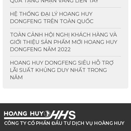
QUÀ TẶNG NHẬN VÀNG LIỀN TAY
HỆ THỐNG ĐẠI LÝ HOANG HUY
DONGFENG TRÊN TOÀN QUỐC
TOÀN CẢNH HỘI NGHỊ KHÁCH HÀNG VÀ
GIỚI THIỆU SẢN PHẨM MỚI HOANG HUY
DONGFENG NĂM 2022
HOANG HUY DONGFENG SIÊU HỖ TRỢ
LÃI SUẤT KHỦNG DUY NHẤT TRONG
NĂM
CÔNG TY CỔ PHẦN ĐẦU TƯ DỊCH VỤ HOÀNG HUY