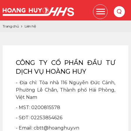
Trang chủ
Liên hệ
CÔNG TY CỔ PHẦN ĐẦU TƯ
DỊCH VỤ HOÀNG HUY
- Địa chỉ: Tòa nhà 116 Nguyễn Đức Cảnh,
Phường Lê Chân, Thành phố Hải Phòng,
Việt Nam
- MST: 0200815578
- SĐT: 02253854626
- Email: cbtt@hoanghuy.vn