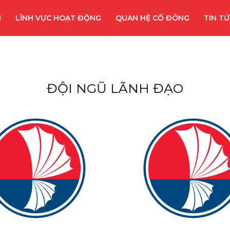
I
LĨNH VỰC HOẠT ĐỘNG
QUAN HỆ CỔ ĐÔNG
TIN T
ĐỘI NGŨ LÃNH ĐẠO