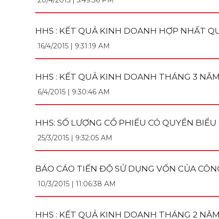
20/4/2015 | 5:49:36 PM
HHS : KẾT QUẢ KINH DOANH HỢP NHẤT QU
16/4/2015 | 9:31:19 AM
HHS : KẾT QUẢ KINH DOANH THÁNG 3 NĂM 
6/4/2015 | 9:30:46 AM
HHS: SỐ LƯỢNG CỔ PHIẾU CÓ QUYỀN BIỂ
25/3/2015 | 9:32:05 AM
BÁO CÁO TIẾN ĐỘ SỬ DỤNG VỐN CỦA CÔN
10/3/2015 | 11:06:38 AM
HHS : KẾT QUẢ KINH DOANH THÁNG 2 NĂM