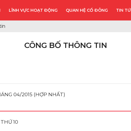
I
LĨNH VỰC HOẠT ĐỘNG
QUAN HỆ CỔ ĐÔNG
TIN T
tin
CÔNG BỐ THÔNG TIN
ÁNG 04/2015 (HỢP NHẤT)
 THỨ 10