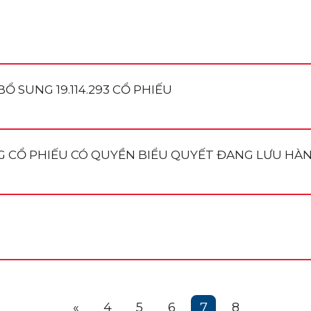
BỔ SUNG 19.114.293 CỔ PHIẾU
NG CỔ PHIẾU CÓ QUYỀN BIỂU QUYẾT ĐANG LƯU HÀ
«
4
5
6
7
8