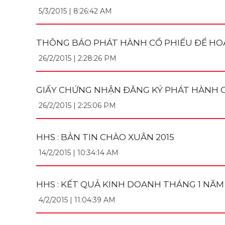
5/3/2015 | 8:26:42 AM
THÔNG BÁO PHÁT HÀNH CỔ PHIẾU ĐỂ HOÁN
26/2/2015 | 2:28:26 PM
GIẤY CHỨNG NHẬN ĐĂNG KÝ PHÁT HÀNH C
26/2/2015 | 2:25:06 PM
HHS : BẢN TIN CHÀO XUÂN 2015
14/2/2015 | 10:34:14 AM
HHS : KẾT QUẢ KINH DOANH THÁNG 1 NĂM 
4/2/2015 | 11:04:39 AM