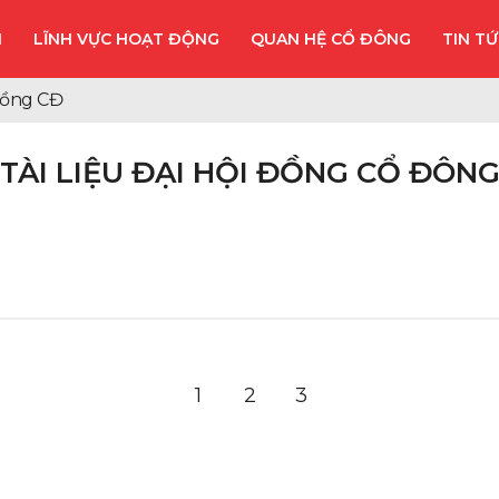
I
LĨNH VỰC HOẠT ĐỘNG
QUAN HỆ CỔ ĐÔNG
TIN T
 đồng CĐ
TÀI LIỆU ĐẠI HỘI ĐỒNG CỔ ĐÔN
1
2
3