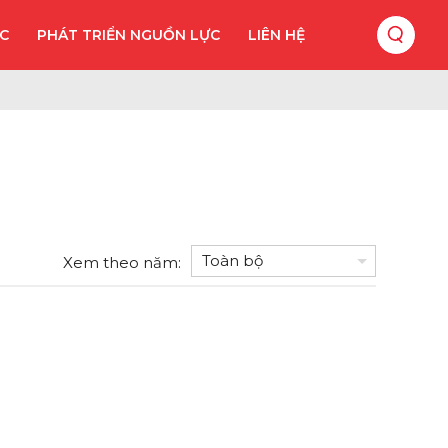
ỨC
PHÁT TRIỂN NGUỒN LỰC
LIÊN HỆ
G
Xem theo năm: