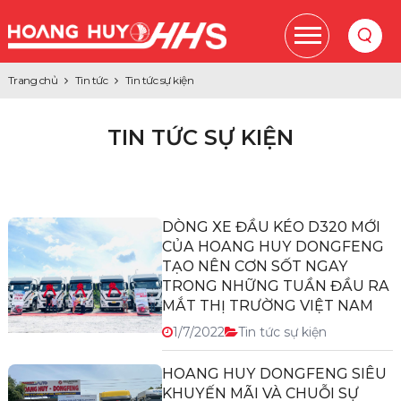
Trang chủ
Tin tức
Tin tức sự kiện
TIN TỨC SỰ KIỆN
DÒNG XE ĐẦU KÉO D320 MỚI
CỦA HOANG HUY DONGFENG
TẠO NÊN CƠN SỐT NGAY
TRONG NHỮNG TUẦN ĐẦU RA
MẮT THỊ TRƯỜNG VIỆT NAM
1/7/2022
Tin tức sự kiện
HOANG HUY DONGFENG SIÊU
KHUYẾN MÃI VÀ CHUỖI SỰ