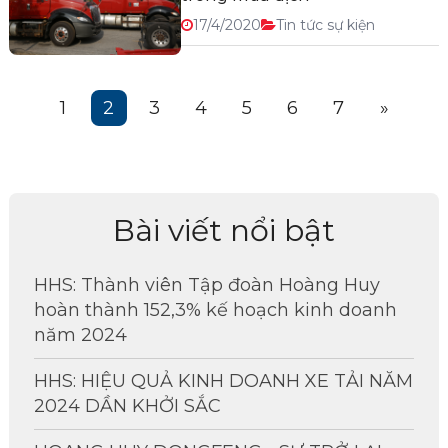
17/4/2020
Tin tức sự kiện
1
2
3
4
5
6
7
»
Bài viết nổi bật
HHS: Thành viên Tập đoàn Hoàng Huy
hoàn thành 152,3% kế hoạch kinh doanh
năm 2024
HHS: HIỆU QUẢ KINH DOANH XE TẢI NĂM
2024 DẦN KHỞI SẮC