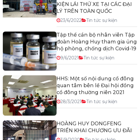
KIỆN LÁI THỬ XE TẠI CÁC ĐẠI
LÝ TRÊN TOÀN QUỐC
23/6/2022
Tin tức sự kiện
Tập thể cán bộ nhân viên Tập
đoàn Hoàng Huy tham gia ủng
hộ phòng, chống dịch Covid-19
9/6/2021
Tin tức sự kiện
HHS: Một số nội dung cổ đông
quan tâm bên lề Đại hội đồng
cổ đông thường niên 2021
28/3/2021
Tin tức sự kiện
HOÀNG HUY DONGFENG
TRIỂN KHAI CHƯƠNG ƯU ĐÃI
3/9/2020
Tin tức sự kiện