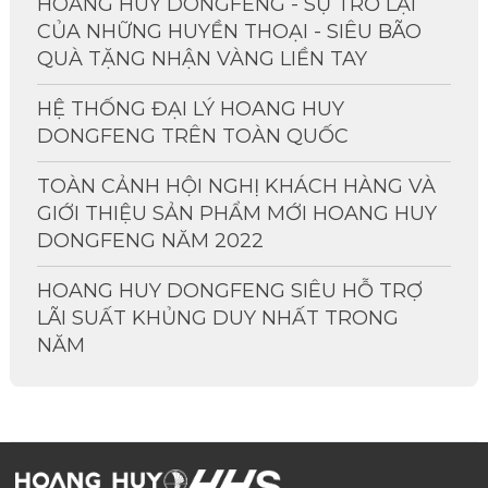
HOANG HUY DONGFENG - SỰ TRỞ LẠI
CỦA NHỮNG HUYỀN THOẠI - SIÊU BÃO
QUÀ TẶNG NHẬN VÀNG LIỀN TAY
HỆ THỐNG ĐẠI LÝ HOANG HUY
DONGFENG TRÊN TOÀN QUỐC
TOÀN CẢNH HỘI NGHỊ KHÁCH HÀNG VÀ
GIỚI THIỆU SẢN PHẨM MỚI HOANG HUY
DONGFENG NĂM 2022
HOANG HUY DONGFENG SIÊU HỖ TRỢ
LÃI SUẤT KHỦNG DUY NHẤT TRONG
NĂM