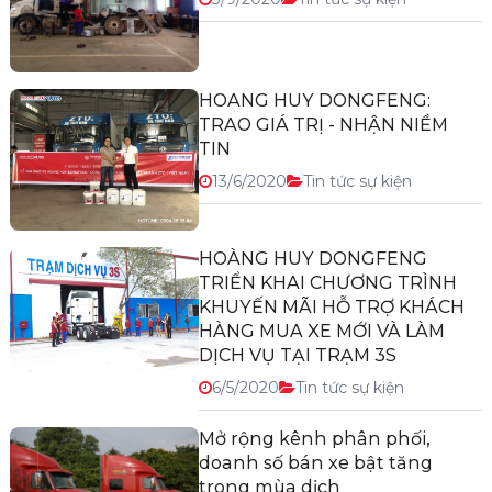
HOANG HUY DONGFENG:
TRAO GIÁ TRỊ - NHẬN NIỀM
TIN
13/6/2020
Tin tức sự kiện
HOÀNG HUY DONGFENG
TRIỂN KHAI CHƯƠNG TRÌNH
KHUYẾN MÃI HỖ TRỢ KHÁCH
HÀNG MUA XE MỚI VÀ LÀM
DỊCH VỤ TẠI TRẠM 3S
6/5/2020
Tin tức sự kiện
Mở rộng kênh phân phối,
doanh số bán xe bật tăng
trong mùa dịch